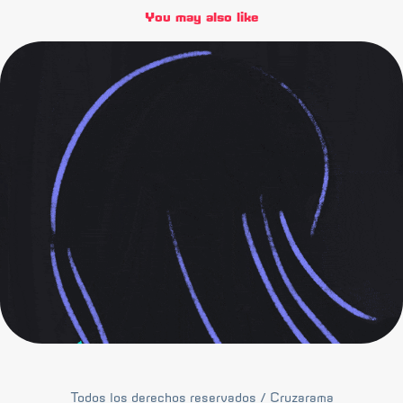
You may also like
vaivén salado
2023
Todos los derechos reservados /
Cruzarama